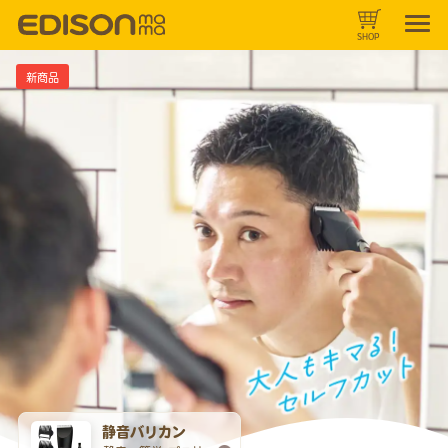
SHOP
新商品​
静音バリカン